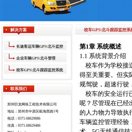
解决方案
校车GPS\北斗跟踪监控系
第1章 系统概述
长途客运车辆GPS\北斗监控
1.1 系统背景介绍
系统技术方案
企业车辆GPS\北斗管理
校车作为学校接送
校车GPS\北斗跟踪监控系统
得至关重要。但实
规驾驶，超速行驶
联系我们
校车的安全运行已
呢？尽管现在已经
郑州巨龙网络工程技术有限公司
的人力物力导致执
地址：郑州市中原区航海西路1号
电话：0371-68629086
车辆监控管理经验
传真：0371-68629486
术，5G无线通信