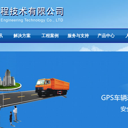
讯
解决方案
工程案例
服务与支持
产品中心
誉
/
领导致辞
/
联系我们
/
行业资讯
/
服务支持电话
/
北斗\GPS部标分体机
/
北斗\GP