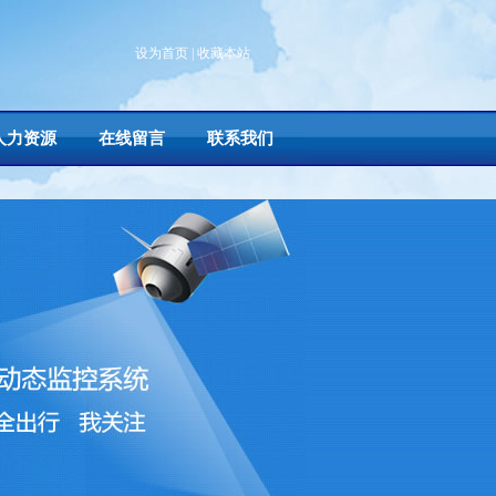
设为首页
|
收藏本站
人力资源
在线留言
联系我们
S部标一体机
/
3G北斗\GPS车载终端
/
北斗\GPS产品配件
/
北斗\GPS车务通产品
/
北斗\